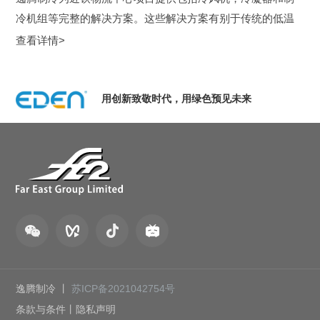
冷机组等完整的解决方案。这些解决方案有别于传统的低温
存储的产品和方案，实现了双向制冷制热...
查看详情>
用创新致敬时代，用绿色预见未来
逸腾制冷 丨
苏ICP备2021042754号
条款与条件
丨
隐私声明